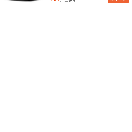
东风悦达起亚 狮跑限时团购惠活动
￥
10.98万起
1122
立即报名
人已报名
东风悦达起亚 福瑞迪限时团购惠活动
￥
9.88万起
1129
立即报名
人已报名
广汽本田 飞度限时团购惠活动
￥
7.38万起
1068
立即报名
人已报名