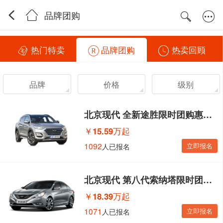
品牌团购
热门特卖
品牌团购
热卖回顾
品牌
价格
级别
北京现代 全新途胜限时团购惠活动
￥
15.59万起
1092
立即报名
人已报名
北京现代 第八代索纳塔限时团购惠活动
￥
18.39万起
1071
立即报名
人已报名