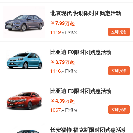
北京现代 悦动限时团购惠活动
￥
7.99万起
1119
立即报名
人已报名
比亚迪 F0限时团购惠活动
￥
3.79万起
1116
立即报名
人已报名
比亚迪 F3限时团购惠活动
￥
4.39万起
1067
立即报名
人已报名
长安福特 福克斯限时团购惠活动