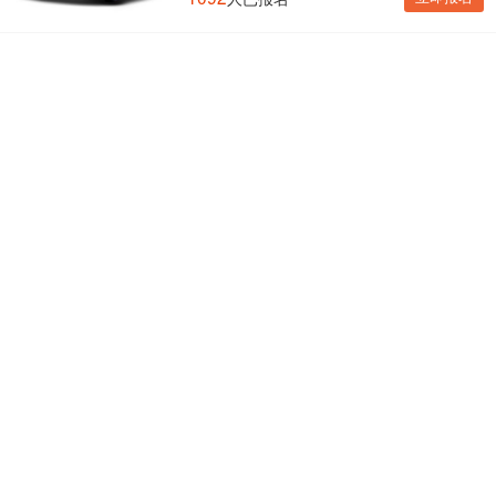
东风悦达起亚 狮跑限时团购惠活动
￥
10.98万起
1122
立即报名
人已报名
东风悦达起亚 福瑞迪限时团购惠活动
￥
9.88万起
1129
立即报名
人已报名
广汽本田 飞度限时团购惠活动
￥
7.38万起
1068
立即报名
人已报名