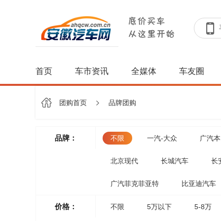
首页
车市资讯
全媒体
车友圈
团购首页
品牌团购
品牌：
不限
一汽-大众
广汽本
北京现代
长城汽车
长
广汽菲克菲亚特
比亚迪汽车
价格：
不限
5万以下
5-8万