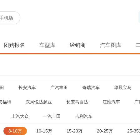
手机版
团购报名
车型库
经销商
汽车图库
田
长安汽车
广汽丰田
奇瑞汽车
华晨宝马
安福特
东风悦达起亚
长安马自达
江淮汽车
广
上汽大众
一汽丰田
吉利汽车
8-10万
10-15万
15-20万
20-25万
25-3