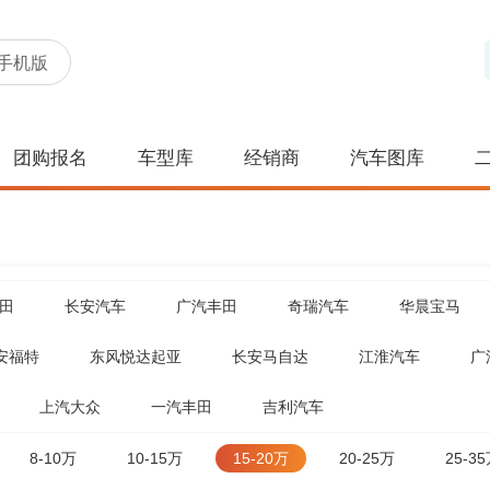
手机版
团购报名
车型库
经销商
汽车图库
田
长安汽车
广汽丰田
奇瑞汽车
华晨宝马
安福特
东风悦达起亚
长安马自达
江淮汽车
广
上汽大众
一汽丰田
吉利汽车
8-10万
10-15万
15-20万
20-25万
25-3