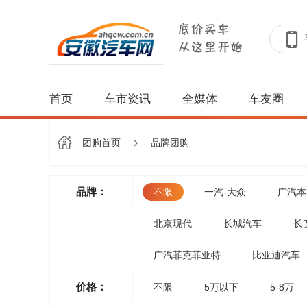
首页
车市资讯
全媒体
车友圈
团购首页
品牌团购
品牌：
不限
一汽-大众
广汽本
北京现代
长城汽车
长
广汽菲克菲亚特
比亚迪汽车
价格：
不限
5万以下
5-8万