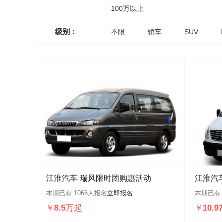
100万以上
级别：
不限
轿车
SUV
江淮汽车 瑞风限时团购惠活动
江淮汽
本期已有:
1066
人报名
立即报名
本期已有
8.5万起
10.
￥
￥