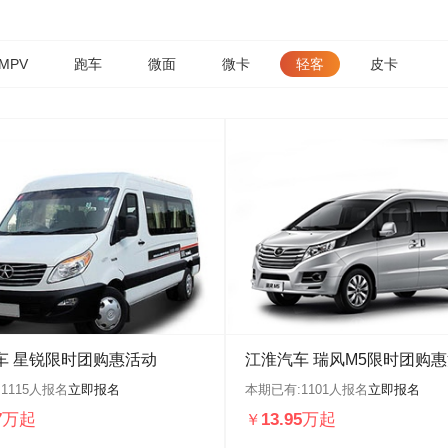
MPV
跑车
微面
微卡
轻客
皮卡
车 星锐限时团购惠活动
江淮汽车 瑞风M5限时团购
:
1115
人报名
立即报名
本期已有:
1101
人报名
立即报名
97万起
13.95万起
￥