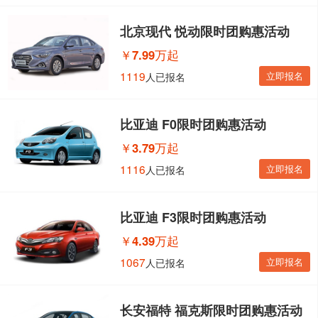
北京现代 悦动限时团购惠活动
￥
7.99万起
1119
立即报名
人已报名
比亚迪 F0限时团购惠活动
￥
3.79万起
1116
立即报名
人已报名
比亚迪 F3限时团购惠活动
￥
4.39万起
1067
立即报名
人已报名
长安福特 福克斯限时团购惠活动