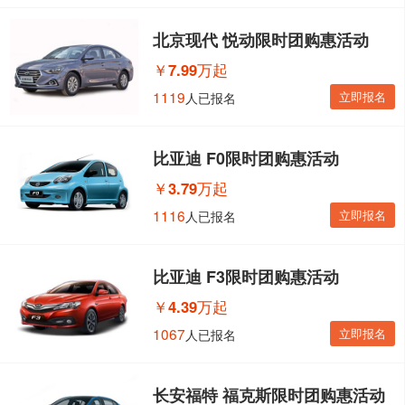
北京现代 悦动限时团购惠活动
￥
7.99万起
1119
立即报名
人已报名
比亚迪 F0限时团购惠活动
￥
3.79万起
1116
立即报名
人已报名
比亚迪 F3限时团购惠活动
￥
4.39万起
1067
立即报名
人已报名
长安福特 福克斯限时团购惠活动