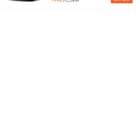
东风悦达起亚 狮跑限时团购惠活动
￥
10.98万起
1122
立即报名
人已报名
东风悦达起亚 福瑞迪限时团购惠活动
￥
9.88万起
1129
立即报名
人已报名
广汽本田 飞度限时团购惠活动
￥
7.38万起
1068
立即报名
人已报名
广汽本田 雅阁限时团购惠活动