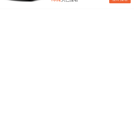
东风悦达起亚 狮跑限时团购惠活动
￥
10.98万起
1122
立即报名
人已报名
东风悦达起亚 福瑞迪限时团购惠活动
￥
9.88万起
1129
立即报名
人已报名
广汽本田 飞度限时团购惠活动
￥
7.38万起
1068
立即报名
人已报名
广汽本田 雅阁限时团购惠活动