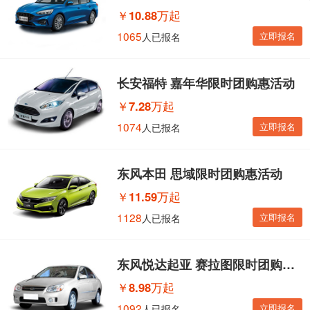
￥
10.88万起
1065
立即报名
人已报名
长安福特 嘉年华限时团购惠活动
￥
7.28万起
1074
立即报名
人已报名
东风本田 思域限时团购惠活动
￥
11.59万起
1128
立即报名
人已报名
东风悦达起亚 赛拉图限时团购惠活动
￥
8.98万起
1092
立即报名
人已报名