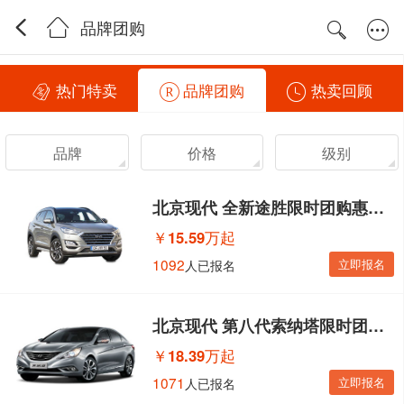
品牌团购
热门特卖
品牌团购
热卖回顾
品牌
价格
级别
北京现代 全新途胜限时团购惠活动
￥
15.59万起
1092
立即报名
人已报名
北京现代 第八代索纳塔限时团购惠活动
￥
18.39万起
1071
立即报名
人已报名