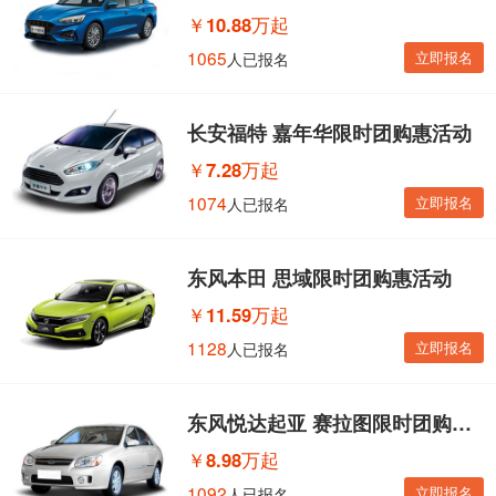
￥
10.88万起
1065
立即报名
人已报名
长安福特 嘉年华限时团购惠活动
￥
7.28万起
1074
立即报名
人已报名
东风本田 思域限时团购惠活动
￥
11.59万起
1128
立即报名
人已报名
东风悦达起亚 赛拉图限时团购惠活动
￥
8.98万起
1092
立即报名
人已报名