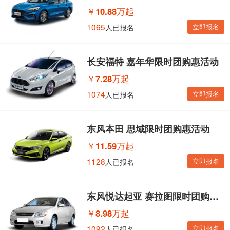
￥
10.88万起
1065
立即报名
人已报名
长安福特 嘉年华限时团购惠活动
￥
7.28万起
1074
立即报名
人已报名
东风本田 思域限时团购惠活动
￥
11.59万起
1128
立即报名
人已报名
东风悦达起亚 赛拉图限时团购惠活动
￥
8.98万起
1092
立即报名
人已报名