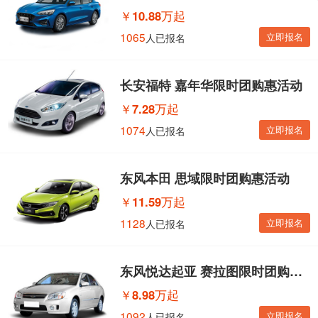
￥
10.88万起
1065
立即报名
人已报名
长安福特 嘉年华限时团购惠活动
￥
7.28万起
1074
立即报名
人已报名
东风本田 思域限时团购惠活动
￥
11.59万起
1128
立即报名
人已报名
东风悦达起亚 赛拉图限时团购惠活动
￥
8.98万起
1092
立即报名
人已报名