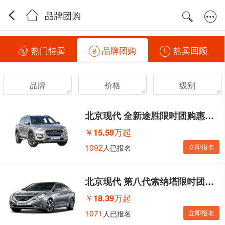
品牌团购
热门特卖
品牌团购
热卖回顾
品牌
价格
级别
北京现代 全新途胜限时团购惠活动
￥
15.59万起
1092
立即报名
人已报名
北京现代 第八代索纳塔限时团购惠活动
￥
18.39万起
1071
立即报名
人已报名