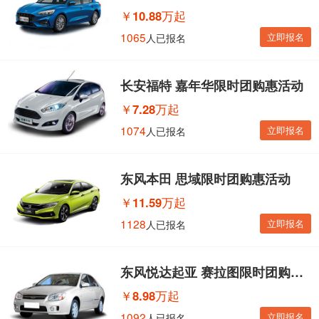
￥
10.88万起
1065
立即报名
人已报名
长安福特 嘉年华限时团购惠活动
￥
7.28万起
1074
立即报名
人已报名
东风本田 思域限时团购惠活动
￥
11.59万起
1128
立即报名
人已报名
东风悦达起亚 赛拉图限时团购惠活动
￥
8.98万起
1092
立即报名
人已报名