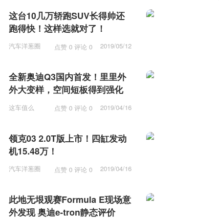
这台10几万轿跑SUV长得帅还
跑得快！这样选就对了！
汽车洋葱圈
2019/05/12
点赞 0 评论 0
15:53
全新奥迪Q3国内首发！里里外
外大变样，空间短板得到强化
这车值么
2019/04/16
点赞 0 评论 0
12:15
领克03 2.0T版上市！四缸发动
机15.48万！
汽车洋葱圈
2019/04/16
点赞 0 评论 0
11:57
此地无垠观赛Formula E现场意
外发现 奥迪e-tron静态评价