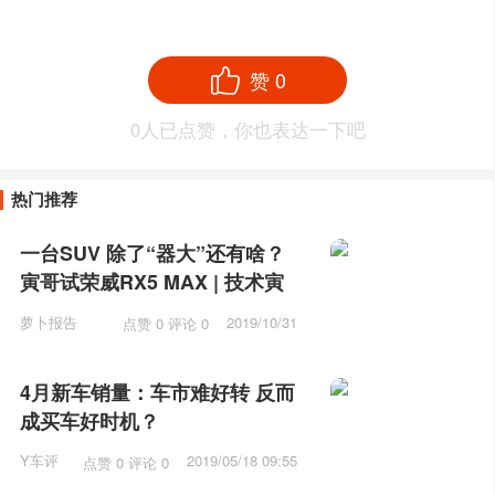
赞
0
0
人已点赞，你也表达一下吧
热门推荐
一台SUV 除了“器大”还有啥？
寅哥试荣威RX5 MAX | 技术寅
萝卜报告
2019/10/31
点赞 0 评论 0
10:31
4月新车销量：车市难好转 反而
成买车好时机？
Y车评
2019/05/18 09:55
点赞 0 评论 0