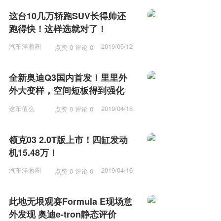
这台10几万轿跑SUV长得帅还
跑得快！这样选就对了！
汽车洋葱圈
2019/05/12
点赞 0 评论 0
15:53
全新奥迪Q3国内首发！里里外
外大变样，空间短板得到强化
这车值么
2019/04/16
点赞 0 评论 0
12:15
领克03 2.0T版上市！四缸发动
机15.48万！
汽车洋葱圈
2019/04/16
点赞 0 评论 0
11:57
此地无垠观赛Formula E现场意
外发现 奥迪e-tron静态评价