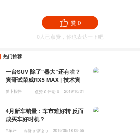
赞
0
0
人已点赞，你也表达一下吧
热门推荐
一台SUV 除了“器大”还有啥？
寅哥试荣威RX5 MAX | 技术寅
萝卜报告
2019/10/31
点赞 0 评论 0
10:31
4月新车销量：车市难好转 反而
成买车好时机？
Y车评
2019/05/18 09:55
点赞 0 评论 0