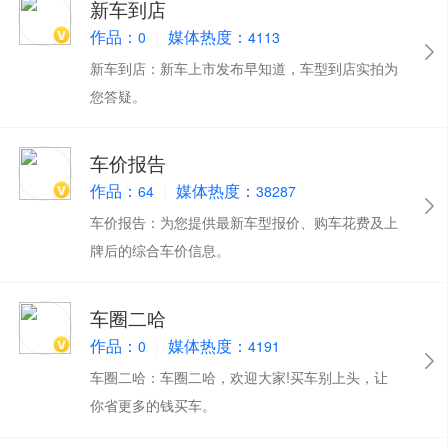
新车到店
作品：
媒体热度：
0
｜
4113
新车到店：新车上市发布早知道，车型到店实拍为
您答疑。
车价报告
作品：
媒体热度：
64
｜
38287
车价报告：为您提供最新车型报价、购车花费及上
牌后的综合车价信息。
车圈二哈
作品：
媒体热度：
0
｜
4191
车圈二哈：车圈二哈，欢迎大家!买车别上头，让
你省更多的钱买车。