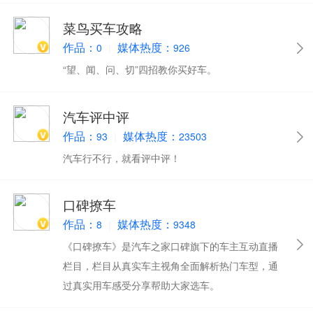
菜鸟买车攻略
作品：
媒体热度：
0
｜
926
“望、闻、问、切”四招教你买好车。
汽车评中评
作品：
媒体热度：
93
｜
23503
汽车行不行，就看评中评！
口碑撩车
作品：
媒体热度：
8
｜
9348
《口碑撩车》是汽车之家口碑旗下的车主互动直播
栏目，栏目从真实车主视角全面解析热门车型，通
过真实用车感受分享帮助大家选车。