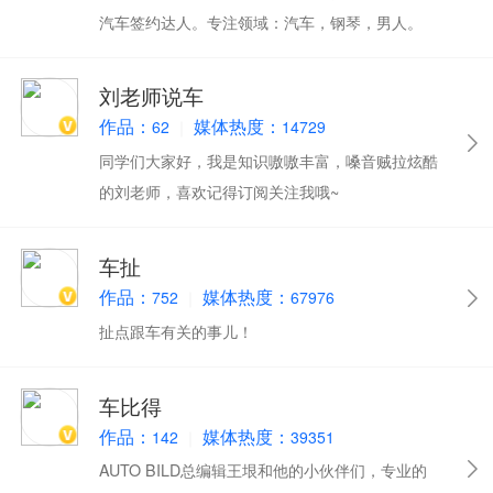
汽车签约达人。专注领域：汽车，钢琴，男人。
刘老师说车
作品：
媒体热度：
62
｜
14729
同学们大家好，我是知识嗷嗷丰富，嗓音贼拉炫酷
的刘老师，喜欢记得订阅关注我哦~
车扯
作品：
媒体热度：
752
｜
67976
扯点跟车有关的事儿！
车比得
作品：
媒体热度：
142
｜
39351
AUTO BILD总编辑王垠和他的小伙伴们，专业的